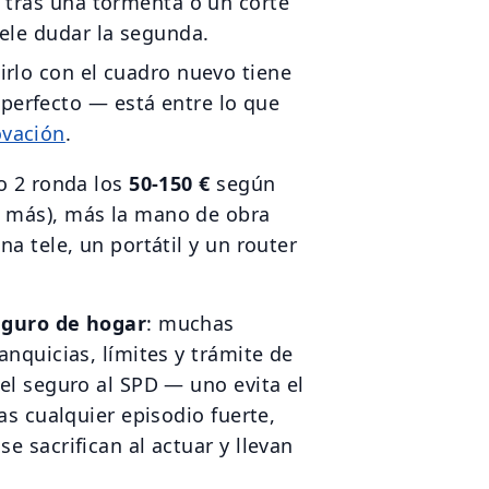
” tras una tormenta o un corte
uele dudar la segunda.
irlo con el cuadro nuevo tiene
perfecto — está entre lo que
ovación
.
po 2 ronda los
50-150 €
según
o más), más la mano de obra
na tele, un portátil y un router
eguro de hogar
: muchas
anquicias, límites y trámite de
 el seguro al SPD — uno evita el
as cualquier episodio fuerte,
e sacrifican al actuar y llevan