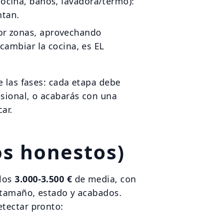
ocina, baños, lavadora/termo):
ntan.
por zonas, aprovechando
 cambiar la cocina, es EL
e las fases: cada etapa debe
esional, o acabarás con una
ar.
os honestos)
 los
3.000-3.500 €
de media, con
tamaño, estado y acabados.
etectar pronto: