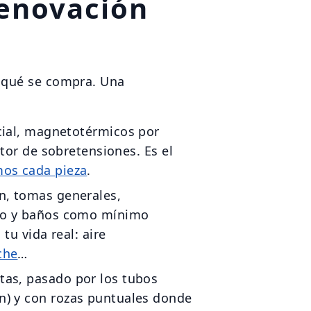
renovación
 qué se compra. Una
ncial, magnetotérmicos por
ector de sobretensiones. Es el
mos cada pieza
.
ón, tomas generales,
rmo y baños como mínimo
 tu vida real: aire
che
…
tas, pasado por los tubos
n) y con rozas puntuales donde